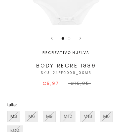
RECREATIVO HUELVA
BODY RECRE 1889
SKU:
24PF0006_00M3
€9,97
€19,95
talla:
M3
M6
M9
M12
M18
M0
M24