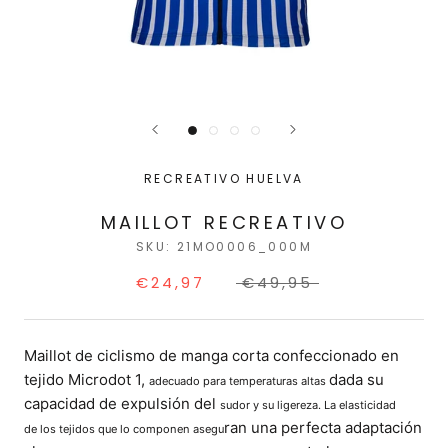
RECREATIVO HUELVA
MAILLOT RECREATIVO
SKU:
21MO0006_000M
€24,97
€49,95
Maillot de ciclismo de manga corta
confeccionado en
tejido Microdot 1,
dada su
adecuado para temperaturas altas
capacidad de expulsión del
sudor y su ligereza. La elasticidad
ran una perfecta adaptación
de
los tejidos que lo componen asegu