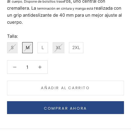
al
ros, uno central con
cuerpo. Dispone de bolsillos trase
cremallera. La
realizada con
terminación en cintura y manga está
un grip antideslizante de 40 mm para un mejor ajuste al
cuerpo.
Talla:
S
M
L
XL
2XL
AÑADIR AL CARRITO
COMPRAR AHORA