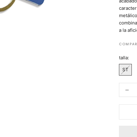
acabados
caracter
metálico
combina
a la afi
COMPAR
talla:
ST