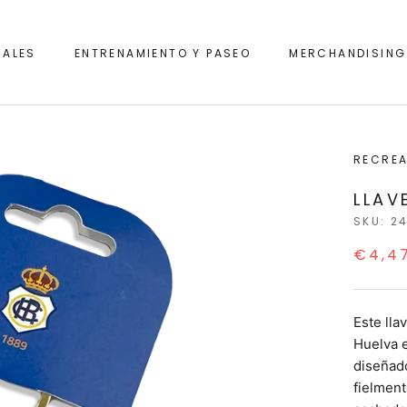
IALES
ENTRENAMIENTO Y PASEO
MERCHANDISING
IALES
ENTRENAMIENTO Y PASEO
RECREA
LLAV
SKU:
2
€4,4
Este lla
Huelva e
diseñado
fielment