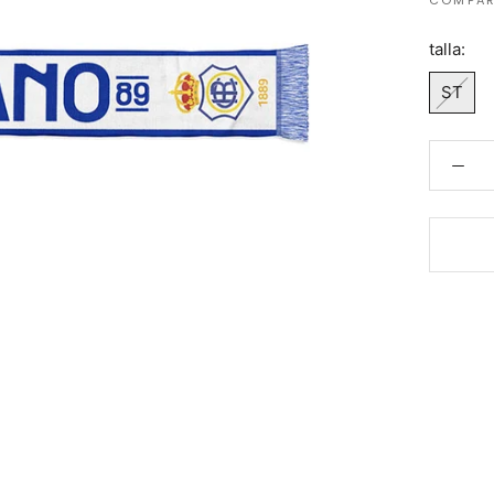
COMPAR
talla:
ST