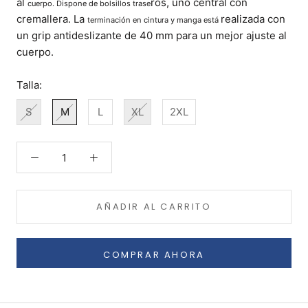
al
ros, uno central con
cuerpo. Dispone de bolsillos trase
cremallera. La
realizada con
terminación en cintura y manga está
un grip antideslizante de 40 mm para un mejor ajuste al
cuerpo.
Talla:
S
M
L
XL
2XL
AÑADIR AL CARRITO
COMPRAR AHORA