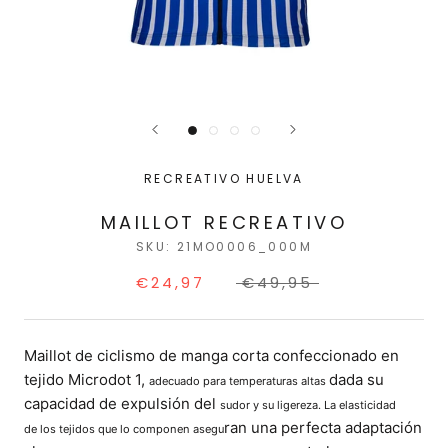
RECREATIVO HUELVA
MAILLOT RECREATIVO
SKU:
21MO0006_000M
€24,97
€49,95
Maillot de ciclismo de manga corta
confeccionado en
tejido Microdot 1,
dada su
adecuado para temperaturas altas
capacidad de expulsión del
sudor y su ligereza. La elasticidad
ran una perfecta adaptación
de
los tejidos que lo componen asegu